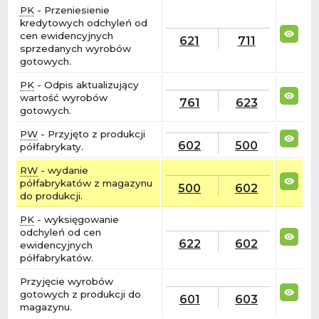
PK
- Przeniesienie
kredytowych odchyleń od
cen ewidencyjnych
621
711
sprzedanych wyrobów
gotowych.
PK
- Odpis aktualizujący
wartość wyrobów
761
623
gotowych.
PW
- Przyjęto z produkcji
602
500
półfabrykaty.
RW
- wydanie
półfabrykatów z magazynu
500
602
do produkcji.
PK
- wyksięgowanie
odchyleń od cen
622
602
ewidencyjnych
półfabrykatów.
Przyjęcie wyrobów
gotowych z produkcji do
601
603
magazynu.