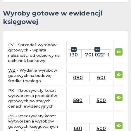
Wyroby gotowe w ewidencji
księgowej
FV
- Sprzedaż wyrobów
gotowych - wpłata
130
701
0221-1
należności od odbiorcy na
rachunek bankowy.
WZ
- Wydanie wyrobów
gotowych na budowę
080
601
środka trwałego.
PK
- Rzeczywisty koszt
wytworzenia produktów
580
500
gotowych po stałych
cenach ewidencyjnych.
PK
- Rzeczywisty koszt
wytworzenia wyrobów
gotowych księgowanych
601
500