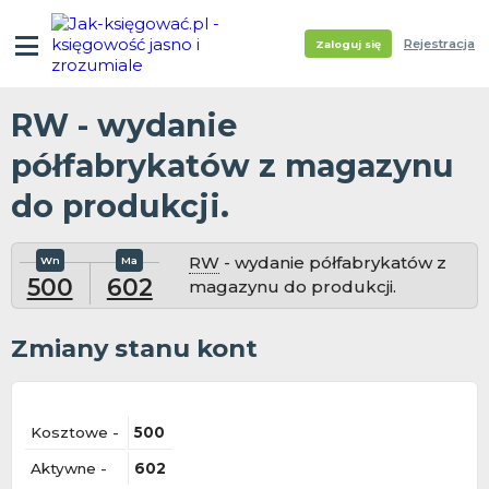
Rejestracja
Zaloguj się
RW - wydanie
półfabrykatów z magazynu
do produkcji.
RW
- wydanie półfabrykatów z
500
602
magazynu do produkcji.
Zmiany stanu kont
Kosztowe -
500
Aktywne -
602