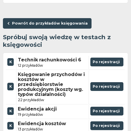
Powrót do przykładów księgowania
Spróbuj swoją wiedzę w testach z
księgowości
Technik rachunkowości 6
K
Po rejestracji
12 przykładów
Księgowanie przychodów i
kosztów w
przedsiębiorstwie
K
Po rejestracji
produkcyjnym (koszty wg.
typów działalności)
22 przykładów
Ewidencja akcji
K
Po rejestracji
19 przykładów
Ewidencja kosztów
K
Po rejestracji
13 przykładów