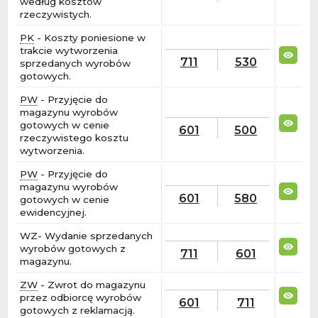
według kosztów
rzeczywistych.
PK
- Koszty poniesione w
trakcie wytworzenia
711
530
sprzedanych wyrobów
gotowych.
PW
- Przyjęcie do
magazynu wyrobów
gotowych w cenie
601
500
rzeczywistego kosztu
wytworzenia.
PW
- Przyjęcie do
magazynu wyrobów
601
580
gotowych w cenie
ewidencyjnej.
WZ- Wydanie sprzedanych
wyrobów gotowych z
711
601
magazynu.
ZW
- Zwrot do magazynu
przez odbiorcę wyrobów
601
711
gotowych z reklamacją.