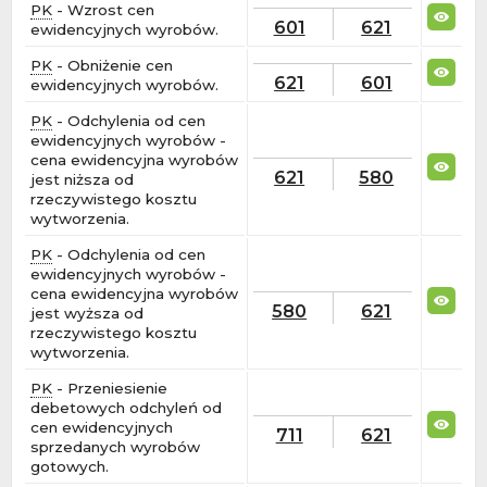
PK
- Wzrost cen
601
621
ewidencyjnych wyrobów.
PK
- Obniżenie cen
621
601
ewidencyjnych wyrobów.
PK
- Odchylenia od cen
ewidencyjnych wyrobów -
cena ewidencyjna wyrobów
621
580
jest niższa od
rzeczywistego kosztu
wytworzenia.
PK
- Odchylenia od cen
ewidencyjnych wyrobów -
cena ewidencyjna wyrobów
580
621
jest wyższa od
rzeczywistego kosztu
wytworzenia.
PK
- Przeniesienie
debetowych odchyleń od
cen ewidencyjnych
711
621
sprzedanych wyrobów
gotowych.