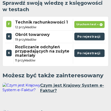
Sprawdź swoją wiedzę z księgowości
w testach
Technik rachunkowości 1
F
Uruchom test »
12 przykładów
Obrót towarowy
K
Po rejestracji
19 przykładów
Rozliczanie odchyleń
przypadających na zużyte
K
Po rejestracji
materiały
11 przykładów
Możesz być także zainteresowany
Czym jest Krajowy System e-
Faktur?