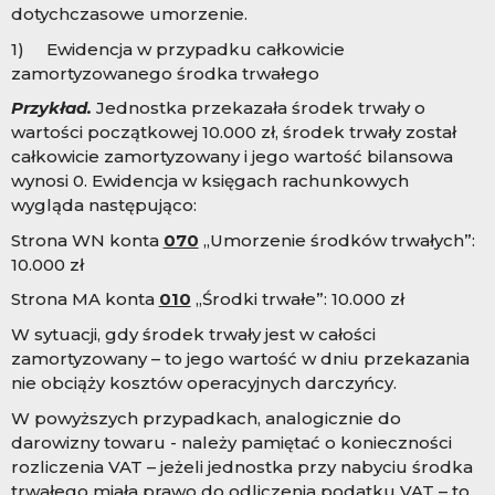
dotychczasowe umorzenie.
1) Ewidencja w przypadku całkowicie
zamortyzowanego środka trwałego
Przykład.
Jednostka przekazała środek trwały o
wartości początkowej 10.000 zł, środek trwały został
całkowicie zamortyzowany i jego wartość bilansowa
wynosi 0. Ewidencja w księgach rachunkowych
wygląda następująco:
Strona WN konta
070
„Umorzenie środków trwałych”:
10.000 zł
Strona MA konta
010
„Środki trwałe”: 10.000 zł
W sytuacji, gdy środek trwały jest w całości
zamortyzowany – to jego wartość w dniu przekazania
nie obciąży kosztów operacyjnych darczyńcy.
W powyższych przypadkach, analogicznie do
darowizny towaru - należy pamiętać o konieczności
rozliczenia VAT – jeżeli jednostka przy nabyciu środka
trwałego miała prawo do odliczenia podatku VAT – to