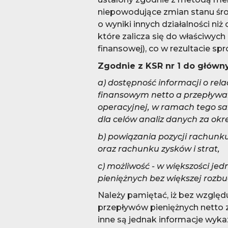
niepowodujące zmian stanu środ
o wyniki innych działalności ni
które zalicza się do właściwych 
finansowej), co w rezultacie s
Zgodnie z KSR nr 1 do główny
a) dostępność informacji o re
finansowym netto a przepływam
operacyjnej, w ramach tego 
dla celów analiz danych za okres
b) powiązania pozycji rachunk
oraz rachunku zysków i strat,
c) możliwość - w większości j
pieniężnych bez większej rozb
Należy pamiętać, iż bez wzglę
przepływów pieniężnych netto z
inne są jednak informacje wykaz