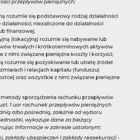
tości przepływów pieniężnych:
jną rozumie się podstawowy rodzaj działalności
 działalności, niezaliczone do działalności
lub finansowej;
yjną (lokacyjną) rozumie się nabywanie lub
ywów trwałych i krótkoterminowych aktywów
 z nimi związane pieniężne koszty i korzyści;
ą rozumie się pozyskiwanie lub utratę źródeł
miarach i relacjach kapitału (funduszu)
stce] oraz wszystkie z nimi związane pieniężne
 metody sporządzenia rachunku przepływów
ust. 1 uor
rachunek przepływów pieniężnych
ią albo pośrednią, zależnie od wyboru
ednostki, wykazuje dane za bieżący
mując informacje w zakresie ustalonym:
ki, zakłady ubezpieczeń i zakłady reasekuracji -