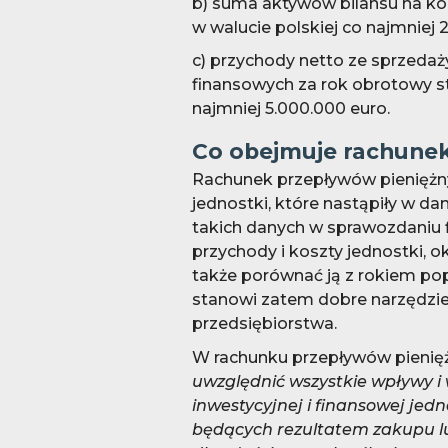
b) suma aktywów bilansu na k
w walucie polskiej co najmniej 
c) przychody netto ze sprzedaż
finansowych za rok obrotowy s
najmniej 5.000.000 euro.
Co obejmuje rachune
Rachunek przepływów pieniężny
jednostki, które nastąpiły w 
takich danych w sprawozdaniu 
przychody i koszty jednostki, o
także porównać ją z rokiem p
stanowi zatem dobre narzędzie 
przedsiębiorstwa.
W rachunku przepływów pieniężny
uwzględnić wszystkie wpływy i 
inwestycyjnej i finansowej jed
będących rezultatem zakupu lu