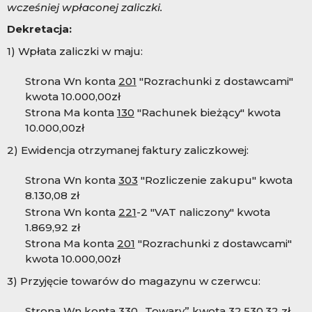
wcześniej wpłaconej zaliczki.
Dekretacja:
1) Wpłata zaliczki w maju:
Strona Wn konta
201
"Rozrachunki z dostawcami"
kwota 10.000,00zł
Strona Ma konta
130
"Rachunek bieżący" kwota
10.000,00zł
2) Ewidencja otrzymanej faktury zaliczkowej:
Strona Wn konta
303
"Rozliczenie zakupu" kwota
8.13
0,08 zł
Strona Wn konta
221
-2 "VAT naliczony" kwota
1.869,92 zł
Strona Ma konta
201
"Rozrachunki z dostawcami"
kwota 10.000,00zł
3) Przyjęcie towarów do magazynu w czerwcu:
Strona Wn konta
330
„Towary” kwota 32.5
30,32 zł