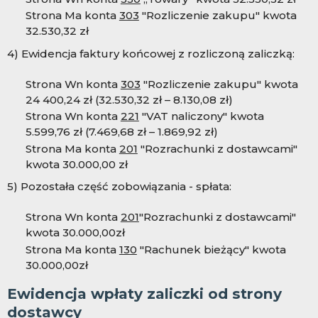
Strona Ma konta
303
"Rozliczenie zakupu" kwota
32.5
30,32 zł
4) Ewidencja faktury końcowej z rozliczoną zaliczką:
Strona Wn konta
303
"Rozliczenie zakupu" kwota
24 4
00,24 zł (32.5
30,32 zł – 8.1
30,08 zł)
Strona Wn konta
221
"VAT naliczony" kwota
5.599,76 zł (7.469,68 zł – 1.869,92 zł)
Strona Ma konta
201
"Rozrachunki z dostawcami"
kwota 30.000,00 zł
5) Pozostała część zobowiązania - spłata:
Strona Wn konta
201
"Rozrachunki z dostawcami"
kwota 30.000,00zł
Strona Ma konta
130
"Rachunek bieżący" kwota
30.000,00zł
Ewidencja wpłaty zaliczki od strony
dostawcy