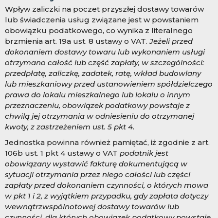
Wpływ zaliczki na poczet przyszłej dostawy towarów
lub świadczenia usług związane jest w powstaniem
obowiązku podatkowego, co wynika z literalnego
brzmienia art. 19a ust. 8 ustawy o VAT.
Jeżeli przed
dokonaniem dostawy towaru lub wykonaniem usługi
otrzymano całość lub część zapłaty, w szczególności:
przedpłatę, zaliczkę, zadatek, ratę, wkład budowlany
lub mieszkaniowy przed ustanowieniem spółdzielczego
prawa do lokalu mieszkalnego lub lokalu o innym
przeznaczeniu, obowiązek podatkowy powstaje z
chwilą jej otrzymania w odniesieniu do otrzymanej
kwoty, z zastrzeżeniem ust. 5 pkt 4.
Jednostka powinna również pamiętać, iż zgodnie z art.
106b ust. 1 pkt 4 ustawy o VAT
podatnik jest
obowiązany wystawić fakturę dokumentującą w
sytuacji otrzymania przez niego całości lub części
zapłaty przed dokonaniem czynności, o których mowa
w pkt 1 i 2, z wyjątkiem przypadku, gdy zapłata dotyczy
wewnątrzwspólnotowej dostawy towarów lub
czynności, dla których obowiązek podatkowy powstaje