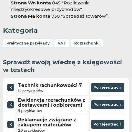
Strona Wn konta
845
"Rozliczenia
międzyokresowe przychodów",
Strona Ma konta
730
"Sprzedaż towarów”.
Kategoria
Praktyczne przykłady
VAT
Rozrachunki
Sprawdź swoją wiedzę z księgowości
w testach
Technik rachunkowości 7
K
Po rejestracji
12 przykładów
Ewidencja rozrachunków z
dostawcami i odbiorcami
Po rejestracji
K
9 przykładów
Reklamacje związane z
zakupem materiałów
Po rejestracji
K
20 przykładów