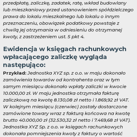
przedpłatę, zaliczkę, zadatek, ratę, wkład budowlany
lub mieszkaniowy przed ustanowieniem spółdzielczego
prawa do lokalu mieszkalnego lub lokalu o innym
przeznaczeniu, obowiązek podatkowy powstaje z
chwilą jej otrzymania w odniesieniu do otrzymanej
kwoty, z zastrzeżeniem ust. 5 pkt 4.
Ewidencja w księgach rachunkowych
wpłacającego zaliczkę wygląda
następująco:
Przykład:
Jednostka XYZ sp. z o.o. w maju dokonało
zamówienia towarów od kontrahenta oraz w tym
samym miesiącu dokonało wpłaty zaliczki w kwocie
10.000,00 zł. W maju jednostka otrzymała fakturę
zaliczkową na kwotę 8.13
0,08 zł netto i 1.869,92 zł VAT.
W kolejnym miesiącu (czerwiec) zostały dostarczone
zamówione towary wraz z fakturą końcowa na kwotę
brutto 40.000,00 zł (32.5
30,32 zł netto i 7.469,68 zł VAT).
Jednostka XYZ Sp. z o.o. w księgach rachunkowych
dokonała pomniejszenia kwoty z faktury o wartość