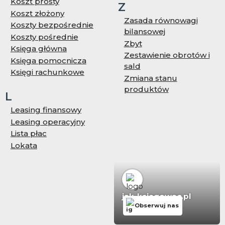
Koszt prosty
Z
Koszt złożony
Zasada równowagi
Koszty bezpośrednie
bilansowej
Koszty pośrednie
Zbyt
Księga główna
Zestawienie obrotów i
Księga pomocnicza
sald
Księgi rachunkowe
Zmiana stanu
produktów
L
Leasing finansowy
Leasing operacyjny
Lista płac
Lokata
jak-ksiegowac.pl
Obserwuj nas