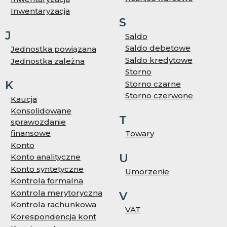
Inwentaryzacja
S
J
Saldo
Saldo debetowe
Jednostka powiązana
Saldo kredytowe
Jednostka zależna
Storno
K
Storno czarne
Storno czerwone
Kaucja
Konsolidowane
T
sprawozdanie
finansowe
Towary
Konto
U
Konto analityczne
Konto syntetyczne
Umorzenie
Kontrola formalna
Kontrola merytoryczna
V
Kontrola rachunkowa
VAT
Korespondencja kont