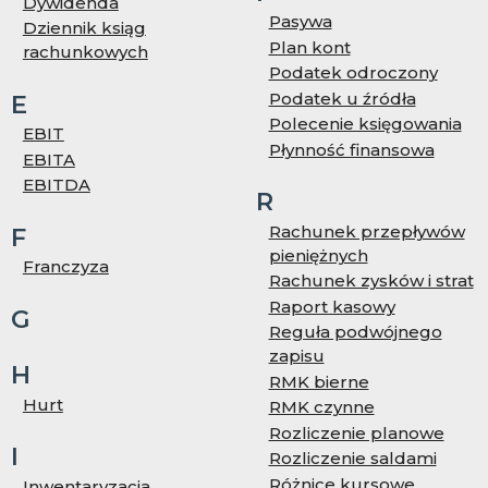
Dywidenda
Pasywa
Dziennik ksiąg
Plan kont
rachunkowych
Podatek odroczony
Podatek u źródła
E
Polecenie księgowania
EBIT
Płynność finansowa
EBITA
EBITDA
R
Rachunek przepływów
F
pieniężnych
Franczyza
Rachunek zysków i strat
Raport kasowy
G
Reguła podwójnego
zapisu
H
RMK bierne
Hurt
RMK czynne
Rozliczenie planowe
I
Rozliczenie saldami
Różnice kursowe
Inwentaryzacja