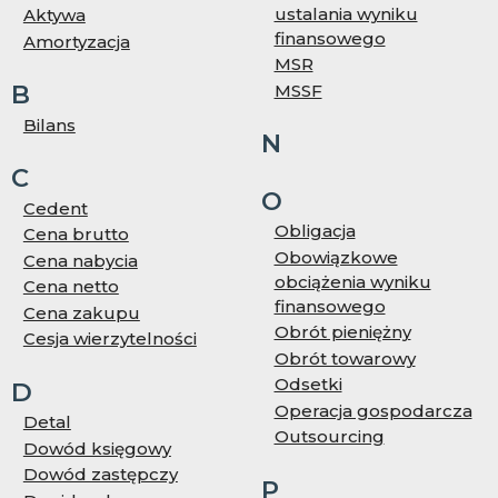
ustalania wyniku
Aktywa
finansowego
Amortyzacja
MSR
B
MSSF
Bilans
N
C
O
Cedent
Obligacja
Cena brutto
Obowiązkowe
Cena nabycia
obciążenia wyniku
Cena netto
finansowego
Cena zakupu
Obrót pieniężny
Cesja wierzytelności
Obrót towarowy
Odsetki
D
Operacja gospodarcza
Detal
Outsourcing
Dowód księgowy
Dowód zastępczy
P