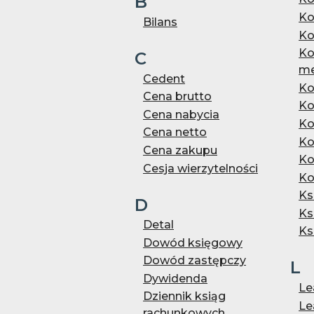
B
Ko
Bilans
Ko
Ko
C
me
Cedent
Ko
Cena brutto
Ko
Cena nabycia
Ko
Cena netto
Ko
Cena zakupu
Ko
Cesja wierzytelności
Ko
Ks
D
Ks
Detal
Ks
Dowód księgowy
Dowód zastępczy
L
Dywidenda
Le
Dziennik ksiąg
Le
rachunkowych