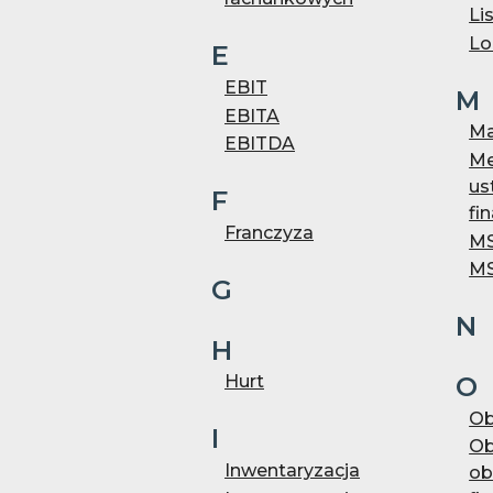
Li
Lo
E
EBIT
M
EBITA
Ma
EBITDA
Me
us
F
fi
Franczyza
M
M
G
N
H
O
Hurt
Ob
I
Ob
Inwentaryzacja
ob