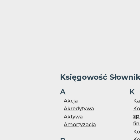
Księgowość Słowni
A
K
Akcja
Ka
Akredytywa
Ko
sp
Aktywa
fi
Amortyzacja
Ko
Ko