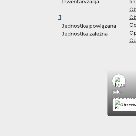
Inwentaryzacja
fi
Ob
J
Ob
Od
Jednostka powiązana
Op
Jednostka zależna
Ou
jak-
ksiegowa
Obserw