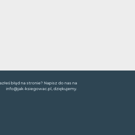
azłeś błąd na stronie? Napisz do nas na
info@jak-ksiegowac.pl, dziękujemy.