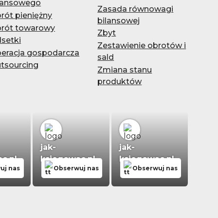
nansowego
Zasada równowagi
rót pieniężny
bilansowej
rót towarowy
Zbyt
setki
Zestawienie obrotów i
eracja gospodarcza
sald
tsourcing
Zmiana stanu
produktów
jak-
jak-
c.pl
ksiegowac.pl
ksiegowac.pl
uj nas
Obserwuj nas
Obserwuj nas