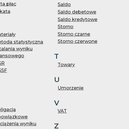
sta płac
Saldo
kata
Saldo debetowe
Saldo kredytowe
Storno
Storno czarne
teriały
Storno czerwone
toda statystyczna
talania wyniku
T
nansowego
SR
Towary
SSF
U
Umorzenie
V
ligacja
VAT
owiązkowe
ciążenia wyniku
Z