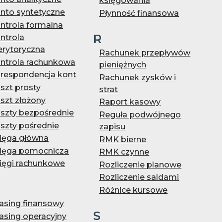
księgowania
nto syntetyczne
Płynność finansowa
ntrola formalna
R
ntrola
rytoryczna
Rachunek przepływów
ntrola rachunkowa
pieniężnych
respondencja kont
Rachunek zysków i
szt prosty
strat
szt złożony
Raport kasowy
szty bezpośrednie
Reguła podwójnego
szty pośrednie
zapisu
ięga główna
RMK bierne
ięga pomocnicza
RMK czynne
ięgi rachunkowe
Rozliczenie planowe
Rozliczenie saldami
Różnice kursowe
asing finansowy
S
asing operacyjny