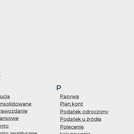
k
P
ucja
Pasywa
nsolidowane
Plan kont
rawozdanie
Podatek odroczony
nansowe
Podatek u źródła
nto
Polecenie
nto analityczne