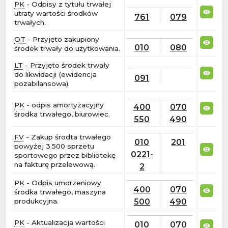
PK
- Odpisy z tytułu trwałej
utraty wartości środków
761
079
trwałych.
OT
- Przyjęto zakupiony
010
080
środek trwały do użytkowania.
LT
- Przyjęto środek trwały
do likwidacji (ewidencja
091
pozabilansowa).
PK
- odpis amortyzacyjny
400
070
środka trwałego, biurowiec.
550
490
FV
- Zakup środta trwałego
010
201
powyżej 3.500 sprzetu
0221-
sportowego przez bibliotekę
na fakturę przelewową.
2
PK
- Odpis umorzeniowy
400
070
środka trwałego, maszyna
500
490
produkcyjna.
PK
- Aktualizacja wartości
010
070