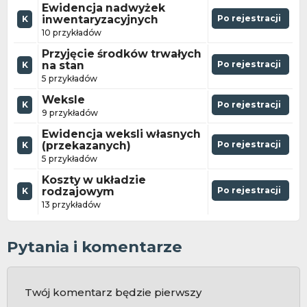
Ewidencja nadwyżek
inwentaryzacyjnych
Po rejestracji
K
10 przykładów
Przyjęcie środków trwałych
na stan
Po rejestracji
K
5 przykładów
Weksle
K
Po rejestracji
9 przykładów
Ewidencja weksli własnych
(przekazanych)
Po rejestracji
K
5 przykładów
Koszty w układzie
rodzajowym
Po rejestracji
K
13 przykładów
Pytania i komentarze
Twój komentarz będzie pierwszy