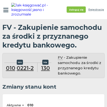
Rejestracja
Zaloguj się
FV - Zakupienie samochodu
za środki z przyznanego
kredytu bankowego.
FV
- Zakupienie
samochodu za środki z
010
0221-2
130
przyznanego kredytu
bankowego.
Zmiany stanu kont
Aktywne +
010