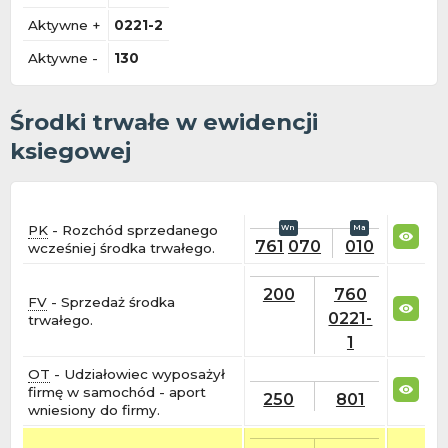
Aktywne +
0221-2
Aktywne -
130
Środki trwałe w ewidencji
ksiegowej
PK
- Rozchód sprzedanego
761
070
010
wcześniej środka trwałego.
200
760
FV
- Sprzedaż środka
0221-
trwałego.
1
OT
- Udziałowiec wyposażył
firmę w samochód - aport
250
801
wniesiony do firmy.