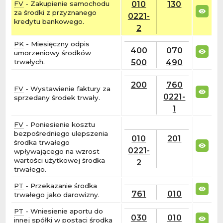
010
130
FV
- Zakupienie samochodu
za środki z przyznanego
0221-
kredytu bankowego.
2
PK
- Miesięczny odpis
400
070
umorzeniowy środków
500
490
trwałych.
200
760
FV
- Wystawienie faktury za
0221-
sprzedany środek trwały.
1
FV
- Poniesienie kosztu
bezpośredniego ulepszenia
010
201
środka trwałego
0221-
wpływającego na wzrost
wartości użytkowej środka
2
trwałego.
PT
- Przekazanie środka
761
010
trwałego jako darowizny.
PT
- Wniesienie aportu do
030
010
innej spółki w postaci środka