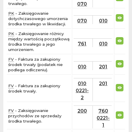
070
trwałego.
PK
- Zaksięgowanie
dotychczasowego umorzenia
070
010
środka trwałego w likwidacji.
PK
- Zaksięgowanie różnicy
między wartością początkową
761
010
środka trwałego a jego
umorzeniem.
FV
- Faktura za zakupiony
środek trwały (podatek nie
010
201
podlega odliczeniu).
010
201
FV
- Faktura za zakupiony
0221-
środek trwały.
2
200
760
FV
- Zaksięgowanie
przychodów ze sprzedaży
0221-
środka trwałego.
1