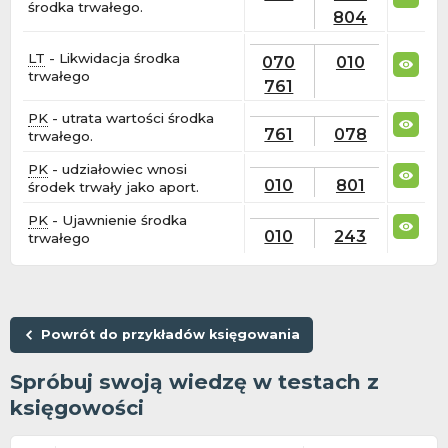
środka trwałego.
804
LT
- Likwidacja środka
070
010
trwałego
761
PK
- utrata wartości środka
761
078
trwałego.
PK
- udziałowiec wnosi
010
801
środek trwały jako aport.
PK
- Ujawnienie środka
010
243
trwałego
Powrót do przykładów księgowania
Spróbuj swoją wiedzę w testach z
księgowości