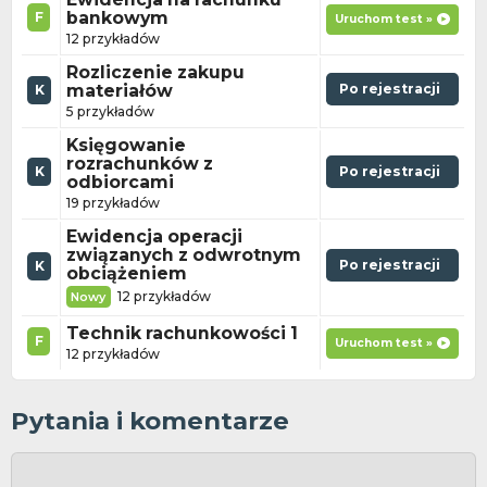
bankowym
F
Uruchom test »
12 przykładów
Rozliczenie zakupu
materiałów
Po rejestracji
K
5 przykładów
Księgowanie
rozrachunków z
K
Po rejestracji
odbiorcami
19 przykładów
Ewidencja operacji
związanych z odwrotnym
Po rejestracji
K
obciążeniem
12 przykładów
Nowy
Technik rachunkowości 1
F
Uruchom test »
12 przykładów
Pytania i komentarze