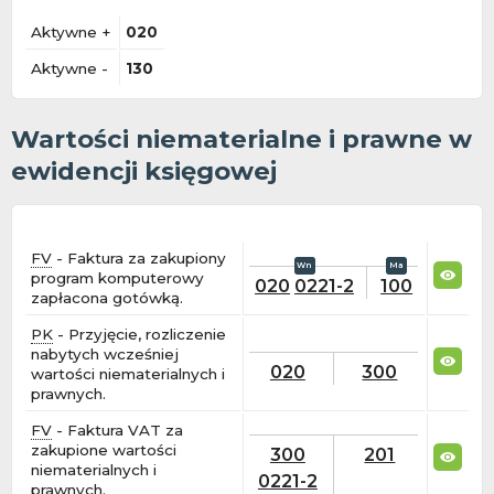
Aktywne +
020
Aktywne -
130
Wartości niematerialne i prawne w
ewidencji księgowej
FV
- Faktura za zakupiony
program komputerowy
020
0221-2
100
zapłacona gotówką.
PK
- Przyjęcie, rozliczenie
nabytych wcześniej
020
300
wartości niematerialnych i
prawnych.
FV
- Faktura VAT za
zakupione wartości
300
201
niematerialnych i
0221-2
prawnych.