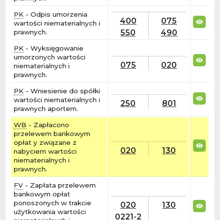
PK
- Odpis umorzenia
400
075
wartości niematerialnych i
550
490
prawnych.
PK
- Wyksięgowanie
umorzonych wartości
075
020
niematerialnych i
prawnych.
PK
- Wniesienie do spółki
wartości niematerialnych i
250
801
prawnych aportem.
WB
- Zapłacono
przelewem bankowym
opłat y związane z
020
130
nabyciem wartości
niematerialnych i
prawnych.
FV
- Zapłata przelewem
bankowym opłat
ponoszonych w trakcie
020
130
użytkowania wartości
0221-2