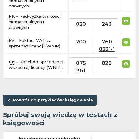
niematerialnych i
prawnych.
PK
- Nadwyżka wartości
niematerialnych i
020
243
prawnych.
FV
- Faktura VAT za
200
760
sprzedaż licencji (WNIP).
0221-1
PK
- Rozchód sprzedanej
075
020
wcześniej licencji (WNIP).
761
Powrót do przykładów księgowania
Spróbuj swoją wiedzę w testach z
księgowości
Ewidencja na rachunku