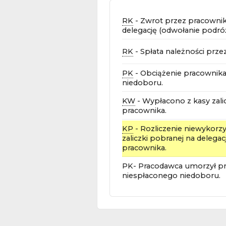
RK
- Zwrot przez pracownika
delegację (odwołanie podró
RK
- Spłata należności prze
PK
- Obciążenie pracownika 
niedoboru.
KW
- Wypłacono z kasy zali
pracownika.
KP
- Rozliczenie niewykorzy
zaliczki pobranej na delegac
pracownika.
PK- Pracodawca umorzył pr
niespłaconego niedoboru.