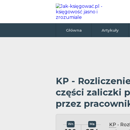
Główna
Artykuły
KP - Rozliczeni
części zaliczki
przez pracowni
KP
- Rozl