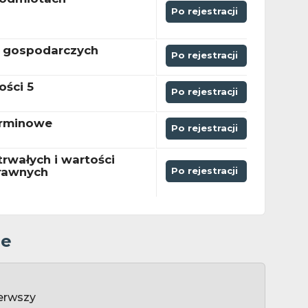
Po rejestracji
i gospodarczych
Po rejestracji
ości 5
Po rejestracji
erminowe
Po rejestracji
rwałych i wartości
prawnych
Po rejestracji
ze
erwszy