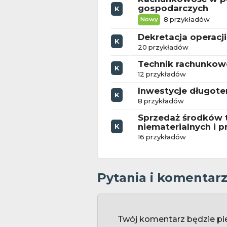
gospodarczych
K
8 przykładów
Nowy
Dekretacja operacj
K
20 przykładów
Technik rachunkow
K
12 przykładów
Inwestycje długot
K
8 przykładów
Sprzedaż środków t
niematerialnych i 
K
16 przykładów
Pytania i komentar
Twój komentarz będzie pi