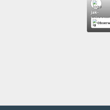
jak-
ksiegowa
Obserw