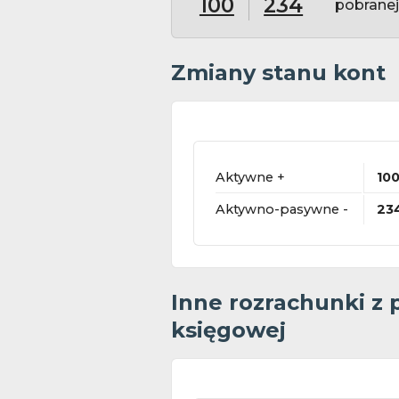
100
234
pobranej
Zmiany stanu kont
Aktywne +
10
Aktywno-pasywne -
23
Inne rozrachunki z
księgowej