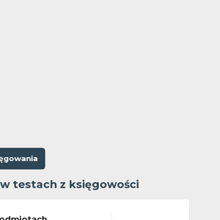
ięgowania
 w testach z księgowości
odmiotach