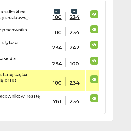
 zaliczki na
100
234
ży służbowej).
z pracownika.
100
234
z tytułu
234
242
czke dla
234
100
stanej części
ję przez
100
234
acownikowi resztę
761
234