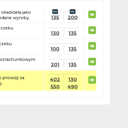
okaziciela jako
135
200
zedane wyroby.
 czeku
130
135
 czeku
100
135
 rozrachunkowym
201
135
 prowizji za
402
130
.
550
490