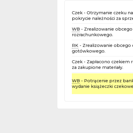
Czek - Otrzymanie czeku na 
pokrycie należności za spr
WB
- Zrealizowanie obcego
rozrachunkowego.
RK
- Zrealizowanie obcego
gotówkowego.
Czek - Zapłacono czekiem
za zakupione materiały.
WB
- Potrącenie przez bank
wydanie książeczki czekowej