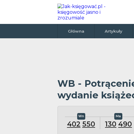
Główna
Artykuły
WB - Potrącenie
wydanie książe
402
550
130
490