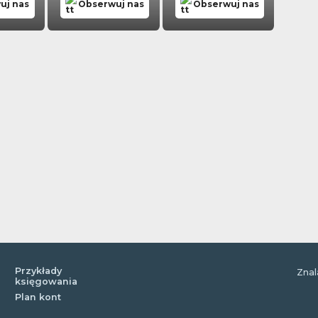
uj nas
Obserwuj nas
Obserwuj nas
Przykłady
Znal
księgowania
Plan kont