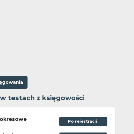
ięgowania
 w testach z księgowości
yokresowe
Po rejestracji