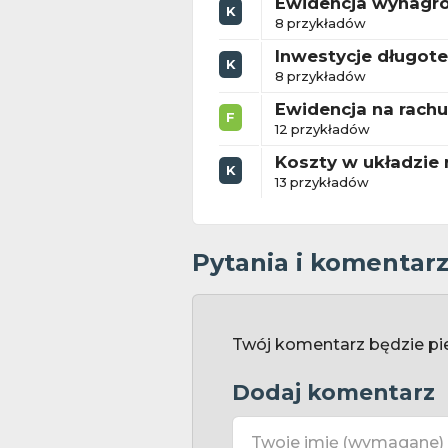
Ewidencja wynagr
K
8 przykładów
Inwestycje długot
K
8 przykładów
Ewidencja na rac
F
12 przykładów
Koszty w układzie
K
13 przykładów
Pytania i komentar
Twój komentarz będzie pi
Dodaj komentarz
Twoje imię
(wymagane)