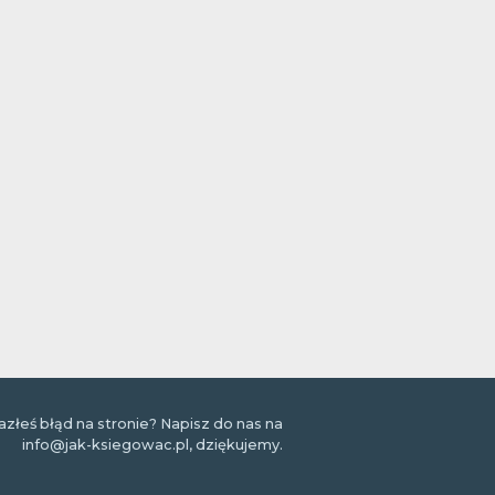
azłeś błąd na stronie? Napisz do nas na
info@jak-ksiegowac.pl, dziękujemy.