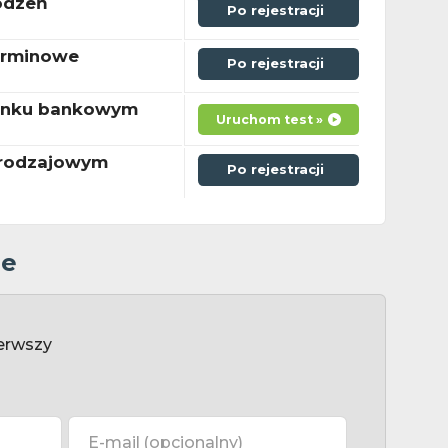
odzeń
Po rejestracji
erminowe
Po rejestracji
hunku bankowym
Uruchom test »
 rodzajowym
Po rejestracji
ze
erwszy
E-mail
(opcjonalny)