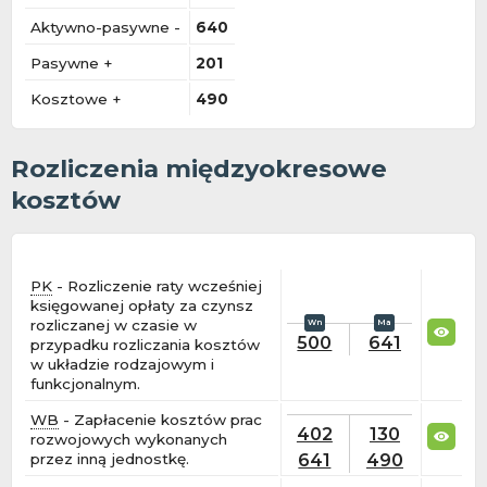
Aktywno-pasywne -
640
Pasywne +
201
Kosztowe +
490
Rozliczenia międzyokresowe
kosztów
PK
- Rozliczenie raty wcześniej
księgowanej opłaty za czynsz
rozliczanej w czasie w
500
641
przypadku rozliczania kosztów
w układzie rodzajowym i
funkcjonalnym.
WB
- Zapłacenie kosztów prac
402
130
rozwojowych wykonanych
641
490
przez inną jednostkę.