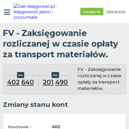
Rejestracja
Zaloguj się
FV - Zaksięgowanie
rozliczanej w czasie opłaty
za transport materiałów.
FV
- Zaksięgowanie
rozliczanej w czasie
402
640
201
490
opłaty za transport
materiałów.
Zmiany stanu kont
Kosztowe -
402