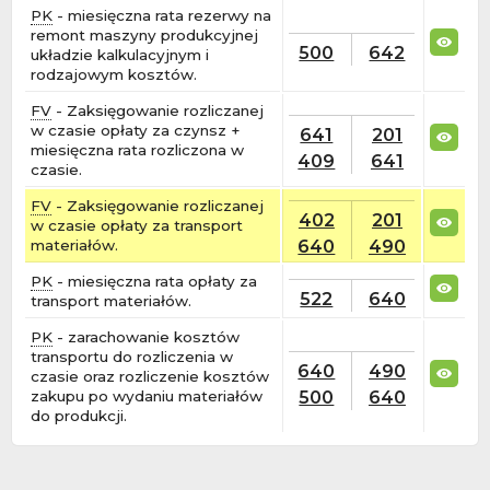
PK
- miesięczna rata rezerwy na
remont maszyny produkcyjnej
500
642
układzie kalkulacyjnym i
rodzajowym kosztów.
FV
- Zaksięgowanie rozliczanej
w czasie opłaty za czynsz +
641
201
miesięczna rata rozliczona w
409
641
czasie.
FV
- Zaksięgowanie rozliczanej
402
201
w czasie opłaty za transport
640
490
materiałów.
PK
- miesięczna rata opłaty za
522
640
transport materiałów.
PK
- zarachowanie kosztów
transportu do rozliczenia w
640
490
czasie oraz rozliczenie kosztów
500
640
zakupu po wydaniu materiałów
do produkcji.