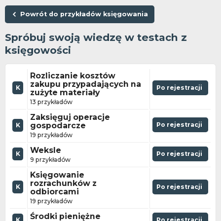
Powrót do przykładów księgowania
Spróbuj swoją wiedzę w testach z
księgowości
Rozliczanie kosztów
zakupu przypadających na
K
Po rejestracji
zużyte materiały
13 przykładów
Zaksięguj operacje
gospodarcze
Po rejestracji
K
19 przykładów
Weksle
K
Po rejestracji
9 przykładów
Księgowanie
rozrachunków z
K
Po rejestracji
odbiorcami
19 przykładów
Środki pieniężne
K
Po rejestracji