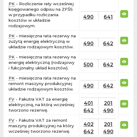
PK
- Rozliczenie raty wcześniej
księgowanego odpisu na ZFŚS
w przypadku rozliczania
490
641
kosztów w układzie
rodzajowym.
PK
- miesięczna rata rezerwy na
zużytą energię elektryczną w
490
642
układzie rodzajowym kosztów.
PK
- miesięczna rata rezerwy na
energię elektryczną (rodzajowy
500
642
i fukcjonalny układ kosztów).
PK
- miesięczna rata rezerwy na
remont maszyny produkcyjnej
490
642
układzie rodzajowym kosztów.
FV
- Fakutra VAT za energię
401
201
elektryczną, na którą wcześniej
642
490
tworzono rezerwę.
FV
- Fakutra VAT za remont
402
201
maszyny produkcyjnej na który
642
490
wcześniej tworzono rezerwę.