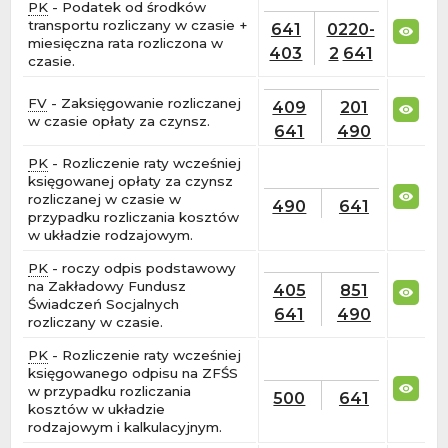
PK
- Podatek od środków
transportu rozliczany w czasie +
641
0220-
miesięczna rata rozliczona w
403
2
641
czasie.
FV
- Zaksięgowanie rozliczanej
409
201
w czasie opłaty za czynsz.
641
490
PK
- Rozliczenie raty wcześniej
księgowanej opłaty za czynsz
rozliczanej w czasie w
490
641
przypadku rozliczania kosztów
w układzie rodzajowym.
PK
- roczy odpis podstawowy
na Zakładowy Fundusz
405
851
Świadczeń Socjalnych
641
490
rozliczany w czasie.
PK
- Rozliczenie raty wcześniej
księgowanego odpisu na ZFŚS
w przypadku rozliczania
500
641
kosztów w układzie
rodzajowym i kalkulacyjnym.