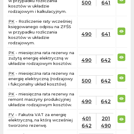
w przypadku rozliczania
500
641
kosztów w układzie
rodzajowym i kalkulacyjnym.
PK
- Rozliczenie raty wcześniej
księgowanego odpisu na ZFŚS
w przypadku rozliczania
490
641
kosztów w układzie
rodzajowym.
PK
- miesięczna rata rezerwy na
zużytą energię elektryczną w
490
642
układzie rodzajowym kosztów.
PK
- miesięczna rata rezerwy na
energię elektryczną (rodzajowy
500
642
i fukcjonalny układ kosztów).
PK
- miesięczna rata rezerwy na
remont maszyny produkcyjnej
490
642
układzie rodzajowym kosztów.
FV
- Fakutra VAT za energię
401
201
elektryczną, na którą wcześniej
642
490
tworzono rezerwę.