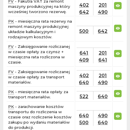
FV
- Fakutra VAT za remont
402
201
maszyny produkcyjnej na który
642
490
wcześniej tworzono rezerwę.
PK
- miesięczna rata rezerwy na
remont maszyny produkcyjnej
500
642
układzie kalkulacyjnym i
rodzajowym kosztów.
FV
- Zaksięgowanie rozliczanej
w czasie opłaty za czynsz +
641
201
miesięczna rata rozliczona w
409
641
czasie.
FV
- Zaksięgowanie rozliczanej
402
201
w czasie opłaty za transport
640
490
materiałów.
PK
- miesięczna rata opłaty za
522
640
transport materiałów.
PK
- zarachowanie kosztów
transportu do rozliczenia w
640
490
czasie oraz rozliczenie kosztów
500
640
zakupu po wydaniu materiałów
do produkcji.