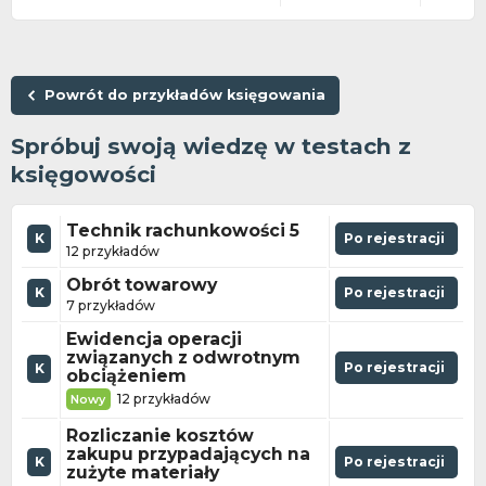
Powrót do przykładów księgowania
Spróbuj swoją wiedzę w testach z
księgowości
Technik rachunkowości 5
K
Po rejestracji
12 przykładów
Obrót towarowy
K
Po rejestracji
7 przykładów
Ewidencja operacji
związanych z odwrotnym
Po rejestracji
K
obciążeniem
12 przykładów
Nowy
Rozliczanie kosztów
zakupu przypadających na
K
Po rejestracji
zużyte materiały