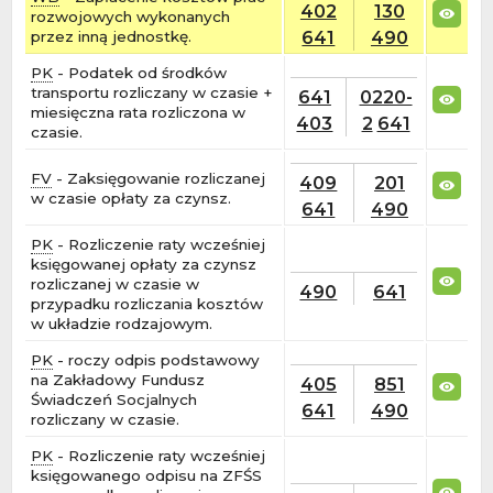
402
130
rozwojowych wykonanych
641
490
przez inną jednostkę.
PK
- Podatek od środków
transportu rozliczany w czasie +
641
0220-
miesięczna rata rozliczona w
403
2
641
czasie.
FV
- Zaksięgowanie rozliczanej
409
201
w czasie opłaty za czynsz.
641
490
PK
- Rozliczenie raty wcześniej
księgowanej opłaty za czynsz
rozliczanej w czasie w
490
641
przypadku rozliczania kosztów
w układzie rodzajowym.
PK
- roczy odpis podstawowy
na Zakładowy Fundusz
405
851
Świadczeń Socjalnych
641
490
rozliczany w czasie.
PK
- Rozliczenie raty wcześniej
księgowanego odpisu na ZFŚS