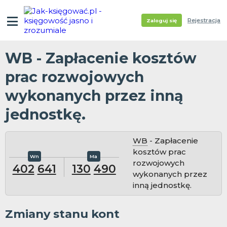
Rejestracja
Zaloguj się
WB - Zapłacenie kosztów
prac rozwojowych
wykonanych przez inną
jednostkę.
WB
- Zapłacenie
kosztów prac
rozwojowych
402
641
130
490
wykonanych przez
inną jednostkę.
Zmiany stanu kont