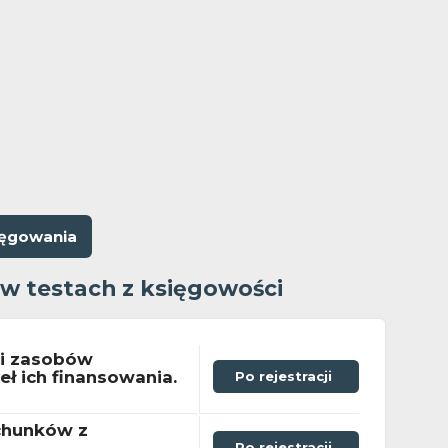
ięgowania
 w testach z księgowości
ji zasobów
eł ich finansowania.
Po rejestracji
chunków z
Po rejestracji