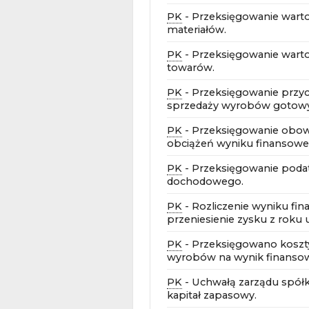
PK
- Przeksięgowanie warto
materiałów.
PK
- Przeksięgowanie warto
towarów.
PK
- Przeksięgowanie przy
sprzedaży wyrobów gotow
PK
- Przeksięgowanie obo
obciążeń wyniku finansowe
PK
- Przeksięgowanie poda
dochodowego.
PK
- Rozliczenie wyniku fi
przeniesienie zysku z roku 
PK
- Przeksięgowano koszt
wyrobów na wynik finanso
PK
- Uchwałą zarządu spół
kapitał zapasowy.