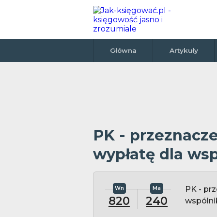
Główna
Artykuły
PK - przeznacze
wypłatę dla ws
PK
- pr
820
240
wspólni