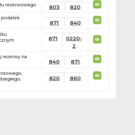
tału rezerwowego
803
820
a podatek
871
840
tku
871
0220-
ocznym
2
j rezerwy na
840
871
nansowego,
820
860
ubiegłego.