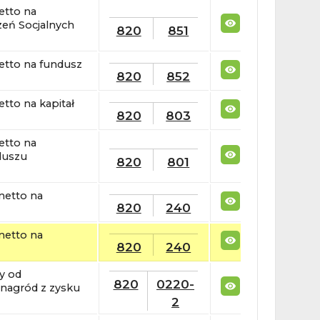
etto na
eń Socjalnych
820
851
etto na fundusz
820
852
tto na kapitał
820
803
etto na
duszu
820
801
netto na
820
240
netto na
820
240
y od
820
0220-
nagród z zysku
2