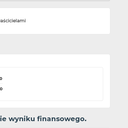
łaścicielami
0
0
anie wyniku finansowego.