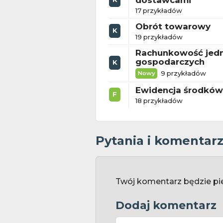
dostawcami
17 przykładów
Obrót towarowy
K
19 przykładów
Rachunkowość jed
gospodarczych
K
9 przykładów
Nowy
Ewidencja środków
F
18 przykładów
Pytania i komentar
Twój komentarz będzie pi
Dodaj komentarz