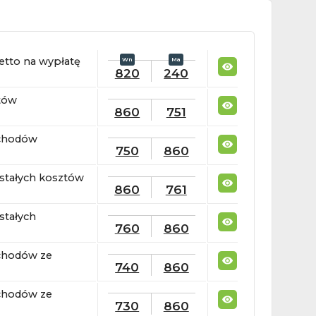
etto na wypłatę
820
240
tów
860
751
ychodów
750
860
stałych kosztów
860
761
stałych
760
860
chodów ze
740
860
chodów ze
730
860