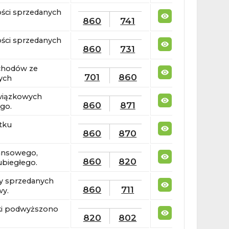
ści sprzedanych
860
741
ści sprzedanych
860
731
chodów ze
701
860
ych
wiązkowych
860
871
go.
tku
860
870
nansowego,
860
820
ubiegłego.
y sprzedanych
860
711
wy.
ki podwyższono
820
802