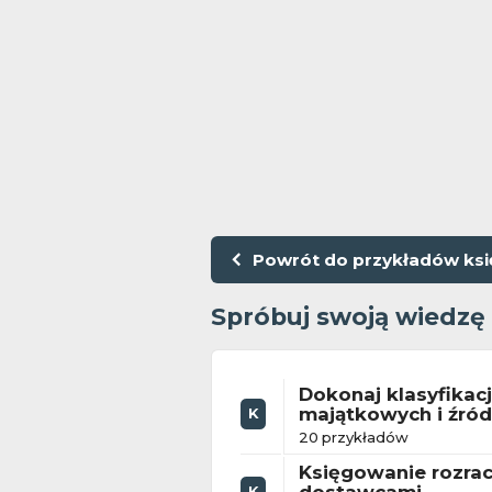
Powrót do przykładów ks
Spróbuj swoją wiedzę
Dokonaj klasyfikac
majątkowych i źród
K
20 przykładów
Księgowanie rozra
K