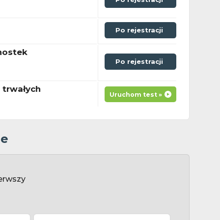
Po rejestracji
nostek
Po rejestracji
 trwałych
Uruchom test »
ze
erwszy