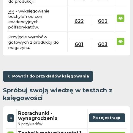
do produkcji.
PK
- wyksięgowanie
odchyleń od cen
622
602
ewidencyjnych
półfabrykatów.
Przyjęcie wyrobów
gotowych z produkcji do
601
603
magazynu.
Powrót do przykładów księgowania
Spróbuj swoją wiedzę w testach z
księgowości
Rozrachunki -
wynagrodzenia
Po rejestracji
K
7 przykładów