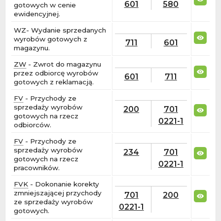
601
580
gotowych w cenie
ewidencyjnej.
WZ- Wydanie sprzedanych
wyrobów gotowych z
711
601
magazynu.
ZW
- Zwrot do magazynu
przez odbiorcę wyrobów
601
711
gotowych z reklamacją.
FV
- Przychody ze
sprzedaży wyrobów
200
701
gotowych na rzecz
0221-1
odbiorców.
FV
- Przychody ze
sprzedaży wyrobów
234
701
gotowych na rzecz
0221-1
pracowników.
FVK
- Dokonanie korekty
zmniejszającej przychody
701
200
ze sprzedaży wyrobów
0221-1
gotowych.