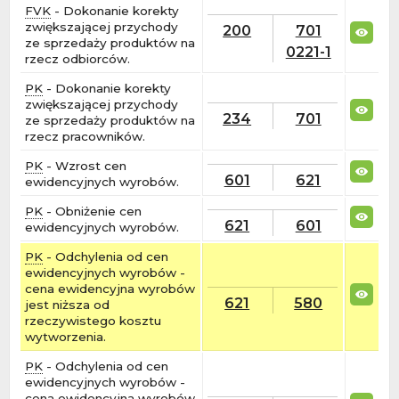
FVK
- Dokonanie korekty
zwiększającej przychody
200
701
ze sprzedaży produktów na
0221-1
rzecz odbiorców.
PK
- Dokonanie korekty
zwiększającej przychody
234
701
ze sprzedaży produktów na
rzecz pracowników.
PK
- Wzrost cen
601
621
ewidencyjnych wyrobów.
PK
- Obniżenie cen
621
601
ewidencyjnych wyrobów.
PK
- Odchylenia od cen
ewidencyjnych wyrobów -
cena ewidencyjna wyrobów
621
580
jest niższa od
rzeczywistego kosztu
wytworzenia.
PK
- Odchylenia od cen
ewidencyjnych wyrobów -
cena ewidencyjna wyrobów