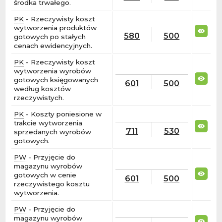
środka trwałego.
PK
- Rzeczywisty koszt
wytworzenia produktów
580
500
gotowych po stałych
cenach ewidencyjnych.
PK
- Rzeczywisty koszt
wytworzenia wyrobów
gotowych księgowanych
601
500
według kosztów
rzeczywistych.
PK
- Koszty poniesione w
trakcie wytworzenia
711
530
sprzedanych wyrobów
gotowych.
PW
- Przyjęcie do
magazynu wyrobów
gotowych w cenie
601
500
rzeczywistego kosztu
wytworzenia.
PW
- Przyjęcie do
magazynu wyrobów