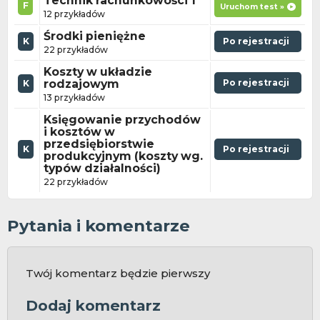
Technik rachunkowości 1
F
Uruchom test »
12 przykładów
Środki pieniężne
K
Po rejestracji
22 przykładów
Koszty w układzie
rodzajowym
Po rejestracji
K
13 przykładów
Księgowanie przychodów
i kosztów w
przedsiębiorstwie
K
Po rejestracji
produkcyjnym (koszty wg.
typów działalności)
22 przykładów
Pytania i komentarze
Twój komentarz będzie pierwszy
Dodaj komentarz