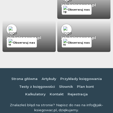
jak-ksiegowac.pl
Obserwuj nas
jak-ksiegowac.pl
jak-ksiegowac.pl
Obserwuj nas
Obserwuj nas
Strona główna
Artykuły
Przykłady księgowania
Testy z księgowości
Słownik
Plan kont
Kalkulatory
Kontakt
Rejestracja
Znalazłeś błąd na stronie? Napisz do nas na info@jak-
ksiegowac.pl, dziękujemy.