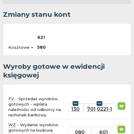
Zmiany stanu kont
621
Kosztowe +
580
Wyroby gotowe w ewidencji
księgowej
FV
- Sprzedaż wyrobów
gotowych - wpłata
130
701
0221-1
należności od odbiorcy na
rachunek bankowy.
WZ
- Wydanie wyrobów
gotowych na budowę
080
601