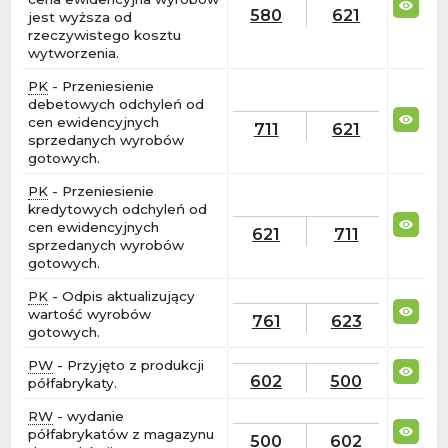
580
621
jest wyższa od
rzeczywistego kosztu
wytworzenia.
PK
- Przeniesienie
debetowych odchyleń od
cen ewidencyjnych
711
621
sprzedanych wyrobów
gotowych.
PK
- Przeniesienie
kredytowych odchyleń od
cen ewidencyjnych
621
711
sprzedanych wyrobów
gotowych.
PK
- Odpis aktualizujący
wartość wyrobów
761
623
gotowych.
PW
- Przyjęto z produkcji
602
500
półfabrykaty.
RW
- wydanie
półfabrykatów z magazynu
500
602