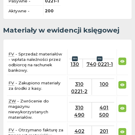
Pasywne -
0221-1
Aktywne -
200
Materiały w ewidencji księgowej
FV
- Sprzedaż materiałów
- wpłata należności przez
130
740
0221-1
odbiorcę na rachunek
bankowy.
FV
- Zakupiono materiały
310
100
za środki z kasy.
0221-2
ZW
- Zwrócenie do
magazynu
310
401
niewykorzystanych
490
500
materiałów.
FV
- Otrzymano fakturę za
402
201