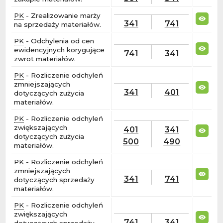
PK
- Zrealizowanie marży
341
741
na sprzedaży materiałów.
PK
- Odchylenia od cen
ewidencyjnych korygujące
741
341
zwrot materiałów.
PK
- Rozliczenie odchyleń
zmniejszających
341
401
dotyczących zużycia
materiałów.
PK
- Rozliczenie odchyleń
zwiększających
401
341
dotyczących zużycia
500
490
materiałów.
PK
- Rozliczenie odchyleń
zmniejszających
341
741
dotyczących sprzedaży
materiałów.
PK
- Rozliczenie odchyleń
zwiększających
741
341
dotyczących sprzedaży