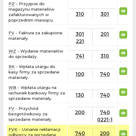
PZ
- Przyjęcie do
magazynu materiałów
310
301
zafakturowanych w
poprzednim miesiącu.
FV
- Faktura za zakupione
301
201
materiały.
221
WZ
- Wydanie materiałów
741
310
do sprzedaży.
RK
- Wpłata utargu do
kasy firmy za sprzedane
100
740
materiały.
WB
- Wpłata utargu na
rachunek bankowy firmy za
130
740
sprzedane materiały.
FV
- Przychód
200
740
bezgotówkowy za
0221-1
sprzedane materiały.
FVK
- Uznanie reklamacji
740
200
odbiorcy za sprzedane