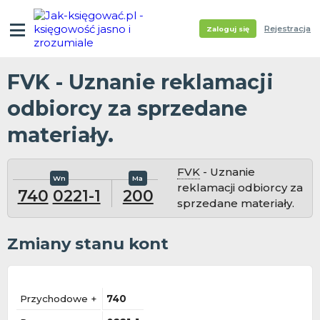
Rejestracja
Zaloguj się
FVK - Uznanie reklamacji
odbiorcy za sprzedane
materiały.
FVK
- Uznanie
reklamacji odbiorcy za
740
0221-1
200
sprzedane materiały.
Zmiany stanu kont
Przychodowe +
740