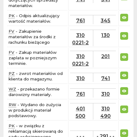
materiałów.
PK
- Odpis aktualizujący
761
345
wartość materiałów.
FV
- Zakupienie
310
130
materiałów za środki z
0221-2
rachunku bieżącego
FV
- Zakup materiałów
310
201
zaplata w pozniejszym
0221-2
terminie.
PZ
- zwrot materiałów od
310
741
klienta do magazynu.
WZ
- przekazano formie
761
310
darowizny materiały.
RW
- Wydano do zużycia
401
310
w produkcji materiał
500
490
podstawowy.
PK
- w związku z
reklamacją skierowaną do
- - -
-
291
- -
sądu wyksięgowano