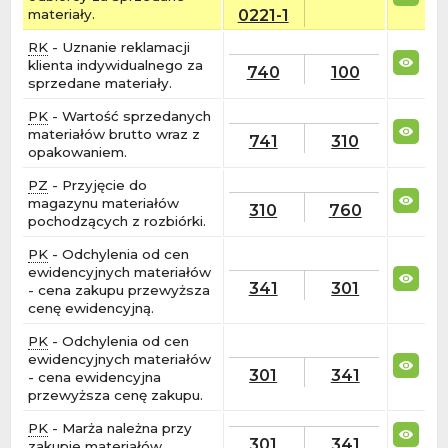
0221-1
materiały.
RK
- Uznanie reklamacji
klienta indywidualnego za
740
100
sprzedane materiały.
PK
- Wartość sprzedanych
materiałów brutto wraz z
741
310
opakowaniem.
PZ
- Przyjęcie do
magazynu materiałów
310
760
pochodzących z rozbiórki.
PK
- Odchylenia od cen
ewidencyjnych materiałów
341
301
- cena zakupu przewyższa
cenę ewidencyjną.
PK
- Odchylenia od cen
ewidencyjnych materiałów
301
341
- cena ewidencyjna
przewyższa cenę zakupu.
PK
- Marża należna przy
301
341
zakupie materiałów.