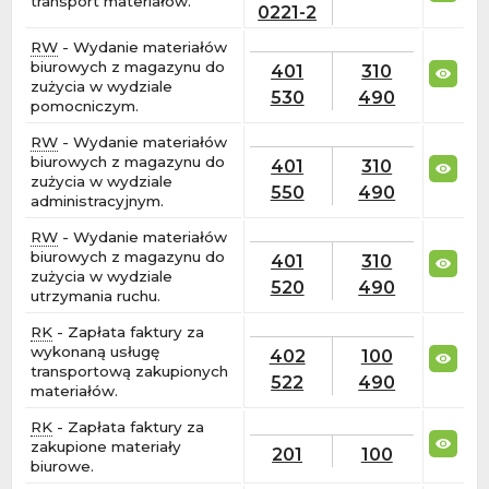
transport materiałów.
0221-2
RW
- Wydanie materiałów
biurowych z magazynu do
401
310
zużycia w wydziale
530
490
pomocniczym.
RW
- Wydanie materiałów
biurowych z magazynu do
401
310
zużycia w wydziale
550
490
administracyjnym.
RW
- Wydanie materiałów
biurowych z magazynu do
401
310
zużycia w wydziale
520
490
utrzymania ruchu.
RK
- Zapłata faktury za
wykonaną usługę
402
100
transportową zakupionych
522
490
materiałów.
RK
- Zapłata faktury za
zakupione materiały
201
100
biurowe.