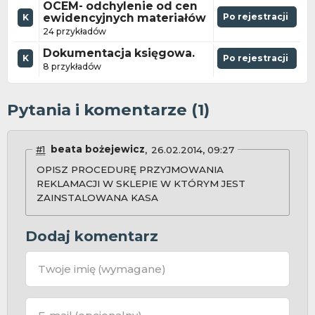
OCEM- odchylenie od cen
ewidencyjnych materiałów
Po rejestracji
K
24 przykładów
Dokumentacja księgowa.
K
Po rejestracji
8 przykładów
Pytania i komentarze (1)
#1
beata bożejewicz
26.02.2014, 09:27
OPISZ PROCEDURĘ PRZYJMOWANIA
REKLAMACJI W SKLEPIE W KTÓRYM JEST
ZAINSTALOWANA KASA
Dodaj komentarz
Twoje imię
(wymagane)